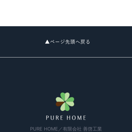
請負契約を締結したお客様の住宅を建築するために使
用します。
（
有限会社善啓工業個人情報保護方針
）
第三者への提供
当サイトでは、以下の場合を除き、第三者に個人情報
を開示することはございません。
（1）国の機関若しくは地方公共団体又はその委託を受
けたものが法令の定める事務を遂行することに対して
協力する必要がある場合で、お客様本人の同意を得る
ことによりその事務の遂行に支障を及ぼす恐れがある
場合
（2）人の生命、身体、財産の保護のために必要であっ
て、お客様の同意を得ることが困難である場合
（3）お客様の同意がある場合
（4）法令等により開示を要求された場合
個人情報の取り扱いについて
PURE HOME／有限会社 善啓工業