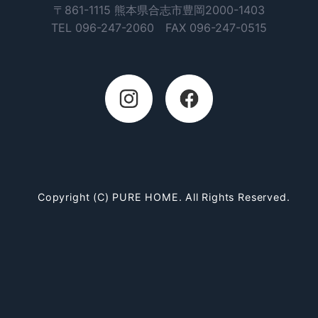
〒861-1115 熊本県合志市豊岡2000-1403
本プライバシーポリシーは、必要に応じて見直しを行
い、適宜改善を行います。
TEL
096-247-2060
FAX 096-247-0515
※Cookie及びGoogleアナリティクスについてのプライ
バシーポリシーについては
こちら
有限会社善啓工業
住宅事業部 ぴゅあホーム
Copyright (C) PURE HOME. All Rights Reserved.