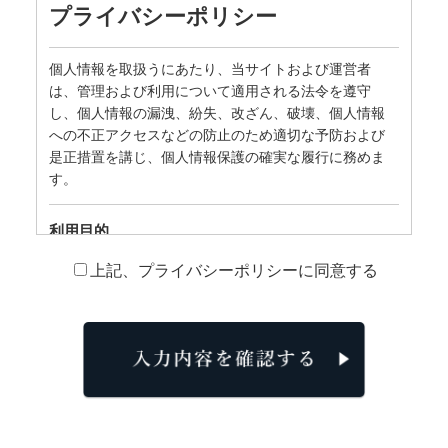
プライバシーポリシー
個人情報を取扱うにあたり、当サイトおよび運営者
は、管理および利用について適用される法令を遵守
し、個人情報の漏洩、紛失、改ざん、破壊、個人情報
への不正アクセスなどの防止のため適切な予防および
是正措置を講じ、個人情報保護の確実な履行に務めま
す。
利用目的
上記、プライバシーポリシーに同意する
・当社への予約・お問い合せ・現場見学会等で取得し
た個人情報
（1）お問い合わせに対する返答を行うため
（2）依頼されたプランニングを行うため
（3）当社サービスやイベント情報のご案内のため
以上においてのみ使用します。
・請負契約時に取得した個人情報