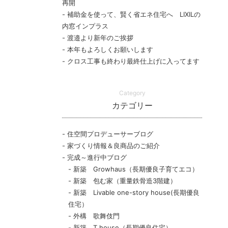
再開
補助金を使って、賢く省エネ住宅へ LIXILの
内窓インプラス
渡邉より新年のご挨拶
本年もよろしくお願いします
クロス工事も終わり最終仕上げに入ってます
Category
カテゴリー
住空間プロデューサーブログ
家づくり情報＆良商品のご紹介
完成～進行中ブログ
新築 Growhaus（長期優良子育てエコ）
新築 包む家（重量鉄骨造3階建）
新築 Livable one-story house(長期優良
住宅）
外構 歌舞伎門
新築 T.house（長期優良住宅）