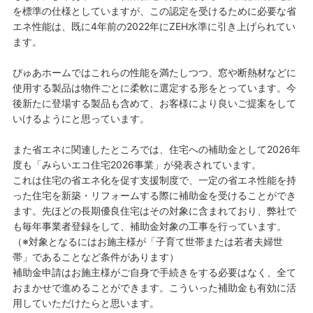
を標準の仕様としていますが、この認定を受けるために必要な省
エネ性能は、既に4年前の2022年にZEH水準に引き上げられてい
ます。
ぴゅあホームではこれらの性能を満たしつつ、窓や断熱材などに
使用する製品は物件ごとに柔軟に選定する形をとっています。今
後新たに登場する製品も含めて、お客様により良いご提案をして
いけるようにと思っています。
また省エネに関連したところでは、住宅への補助金として2026年
度も「みらいエコ住宅2026事業」が発表されています。
これは住宅の省エネ化を促す支援制度で、一定の省エネ性能を持
った住宅を新築・リフォームする際に補助金を受けることができ
ます。先ほどの長期優良住宅はその対象に含まれており、弊社で
も毎年事業者登録をして、補助金対象の工事を行っています。
（※対象となるにはお施主様が「子育て世帯または若者夫婦世
帯」であることなど条件があります）
補助金申請はお施主様がご自身で手続きをする必要はなく、全て
おまかせで進めることができます。こういった補助金も有効に活
用していただけたらと思います。