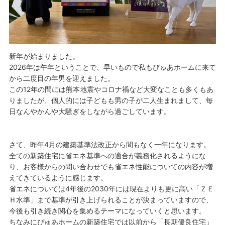
新年が始まりました。
2026年は午年ということで、早いもので私もぴゅあホームに来て
から二度目の年男を迎えました。
この12年の間には熊本地震やコロナ禍など大変なことも多くもあ
りましたが、個人的には子どもも男の子が二人生まれまして、毎
日なんやかんや大騒ぎをしながら過ごしています。
さて、昨年4月の建築基準法改正から間もなく一年になります。
全ての新築住宅に省エネ基準への適合が義務化されるようにな
り、お客様からの問い合わせでも省エネ性能についての内容が増
えてきているように感じます。
省エネについては4年後の2030年には現在よりも更に高い「ＺＥ
Ｈ水準」まで基準が引き上げられることが決まっていますので、
今後も引き続き関心を集めるテーマになっていくと思います。
ちなみにぴゅあホームの新築住宅では以前から「長期優良住宅」