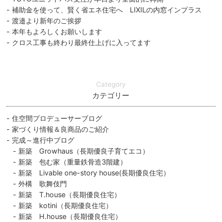
補助金を使って、賢く省エネ住宅へ LIXILの内窓インプラス
渡邉より新年のご挨拶
本年もよろしくお願いします
クロス工事も終わり最終仕上げに入ってます
Category
カテゴリー
住空間プロデューサーブログ
家づくり情報＆良商品のご紹介
完成～進行中ブログ
新築 Growhaus（長期優良子育てエコ）
新築 包む家（重量鉄骨造3階建）
新築 Livable one-story house(長期優良住宅）
外構 歌舞伎門
新築 T.house（長期優良住宅）
新築 kotini（長期優良住宅）
新築 H.house（長期優良住宅）